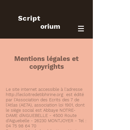
Script
orium
Mentions légales et
copyrights
Le site internet accessible à l'adresse
http://lecloitredetibhirine.org
est édité
par l'Association des Ecrits des 7 de
l'Atlas (AE7A), association loi 1901, dont
le siège social est Abbaye NOTRE-
DAME d’AIGUEBELLE - 4500 Route
d'Aiguebelle - 26230 MONTJOYER - Tel :
04 75 98 64 70