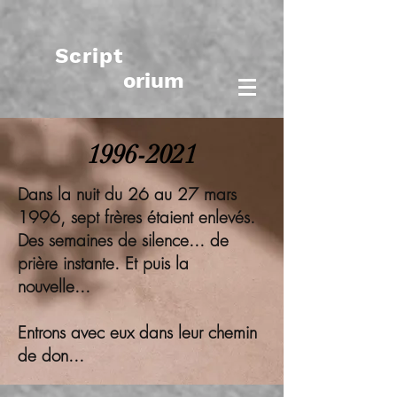
Script
orium
1996-2021
Dans la nuit du 26 au 27 mars
1996, sept frères étaient enlevés.
Des semaines de silence... de
prière instante. Et puis la
nouvelle...
Entrons avec eux dans leur chemin
de don...